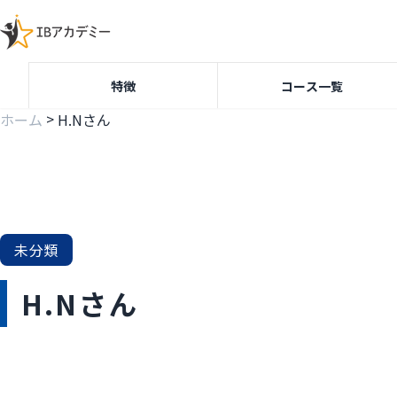
特徴
コース一覧
>
ホーム
H.Nさん
未分類
H.Nさん