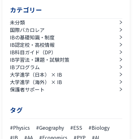
カテゴリー
未分類
国際バカロレア
IBの基礎知識・制度
IB認定校・高校情報
IB科目ガイド（DP）
IB学習法・課題・試験対策
IBプログラム
大学進学（日本） × IB
大学進学（海外） × IB
保護者サポート
タグ
#Physics
#Geography
#ESS
#Biology
#IB
#AA
#Economics
#PYP
#AI