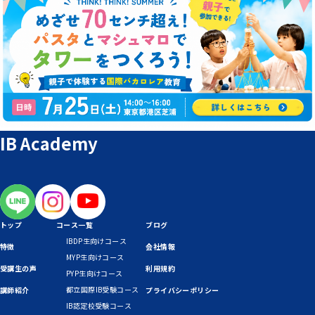
IB Academy
トップ
コース一覧
ブログ
IBDP生向けコース
特徴
会社情報
MYP生向けコース
受講生の声
利用規約
PYP生向けコース
都立国際IB受験コース
講師紹介
プライバシーポリシー
IB認定校受験コース