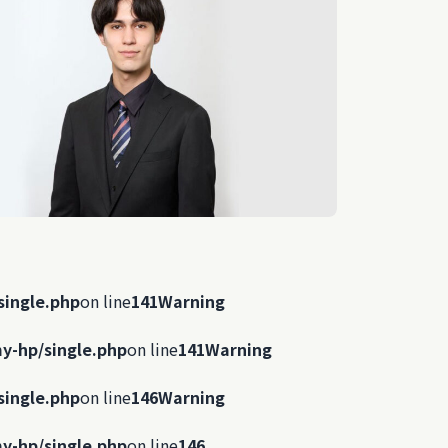
single.php
on line
141
Warning
y-hp/single.php
on line
141
Warning
single.php
on line
146
Warning
y-hp/single.php
on line
146