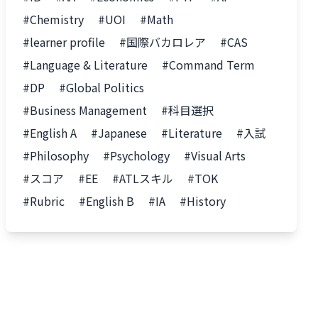
#Chemistry
#UOI
#Math
#learner profile
#国際バカロレア
#CAS
#Language & Literature
#Command Term
#DP
#Global Politics
#Business Management
#科目選択
#English A
#Japanese
#Literature
#入試
#Philosophy
#Psychology
#Visual Arts
#スコア
#EE
#ATLスキル
#TOK
#Rubric
#English B
#IA
#History