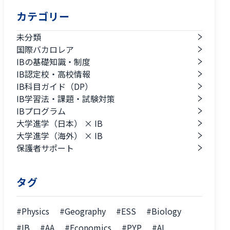
カテゴリー
未分類
国際バカロレア
IBの基礎知識・制度
IB認定校・高校情報
IB科目ガイド（DP）
IB学習法・課題・試験対策
IBプログラム
大学進学（日本） × IB
大学進学（海外） × IB
保護者サポート
タグ
#Physics
#Geography
#ESS
#Biology
#IB
#AA
#Economics
#PYP
#AI