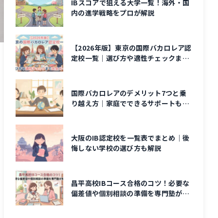
IBスコアで狙える大学一覧！海外・国
内の進学戦略をプロが解説
【2026年版】東京の国際バカロレア認
定校一覧｜選び方や適性チェックまで
完全ガイド
国際バカロレアのデメリット7つと乗
り越え方｜家庭でできるサポートも解
説
大阪のIB認定校を一覧表でまとめ｜後
悔しない学校の選び方も解説
昌平高校IBコース合格のコツ！必要な
偏差値や個別相談の準備を専門塾が解
説