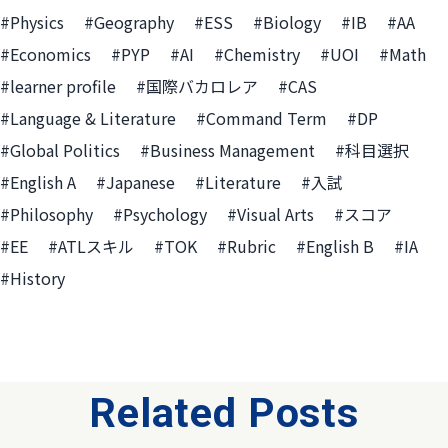
#Physics
#Geography
#ESS
#Biology
#IB
#AA
#Economics
#PYP
#AI
#Chemistry
#UOI
#Math
#learner profile
#国際バカロレア
#CAS
#Language & Literature
#Command Term
#DP
#Global Politics
#Business Management
#科目選択
#English A
#Japanese
#Literature
#入試
#Philosophy
#Psychology
#Visual Arts
#スコア
#EE
#ATLスキル
#TOK
#Rubric
#English B
#IA
#History
Related Posts