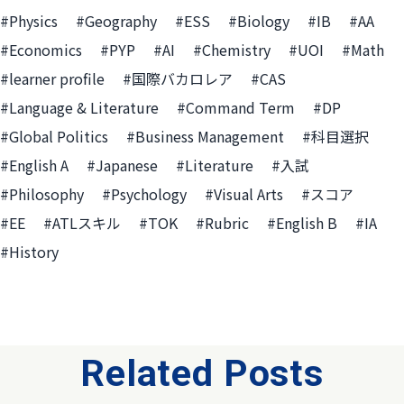
#Physics
#Geography
#ESS
#Biology
#IB
#AA
#Economics
#PYP
#AI
#Chemistry
#UOI
#Math
#learner profile
#国際バカロレア
#CAS
#Language & Literature
#Command Term
#DP
#Global Politics
#Business Management
#科目選択
#English A
#Japanese
#Literature
#入試
#Philosophy
#Psychology
#Visual Arts
#スコア
#EE
#ATLスキル
#TOK
#Rubric
#English B
#IA
#History
Related Posts