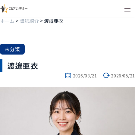
>
>
ホーム
講師紹介
渡邉亜衣
未分類
渡邉亜衣
2026/03/21
2026/05/21