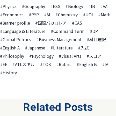
#Physics
#Geography
#ESS
#Biology
#IB
#AA
#Economics
#PYP
#AI
#Chemistry
#UOI
#Math
#learner profile
#国際バカロレア
#CAS
#Language & Literature
#Command Term
#DP
#Global Politics
#Business Management
#科目選択
#English A
#Japanese
#Literature
#入試
#Philosophy
#Psychology
#Visual Arts
#スコア
#EE
#ATLスキル
#TOK
#Rubric
#English B
#IA
#History
Related Posts