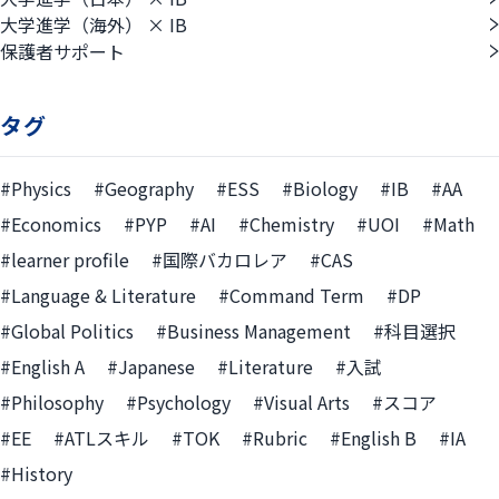
大学進学（海外） × IB
保護者サポート
タグ
#Physics
#Geography
#ESS
#Biology
#IB
#AA
#Economics
#PYP
#AI
#Chemistry
#UOI
#Math
#learner profile
#国際バカロレア
#CAS
#Language & Literature
#Command Term
#DP
#Global Politics
#Business Management
#科目選択
#English A
#Japanese
#Literature
#入試
#Philosophy
#Psychology
#Visual Arts
#スコア
#EE
#ATLスキル
#TOK
#Rubric
#English B
#IA
#History