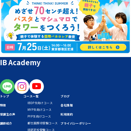
IB Academy
トップ
コース一覧
ブログ
IBDP生向けコース
特徴
会社情報
MYP生向けコース
受講生の声
利用規約
PYP生向けコース
都立国際IB受験コース
講師紹介
プライバシーポリシー
IB認定校受験コース