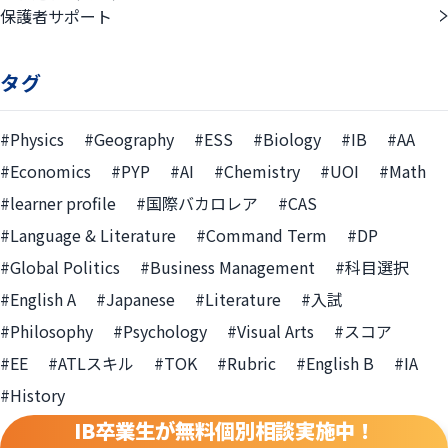
保護者サポート
タグ
#Physics
#Geography
#ESS
#Biology
#IB
#AA
#Economics
#PYP
#AI
#Chemistry
#UOI
#Math
#learner profile
#国際バカロレア
#CAS
#Language & Literature
#Command Term
#DP
#Global Politics
#Business Management
#科目選択
#English A
#Japanese
#Literature
#入試
#Philosophy
#Psychology
#Visual Arts
#スコア
#EE
#ATLスキル
#TOK
#Rubric
#English B
#IA
#History
IB卒業生が無料個別相談実施中！