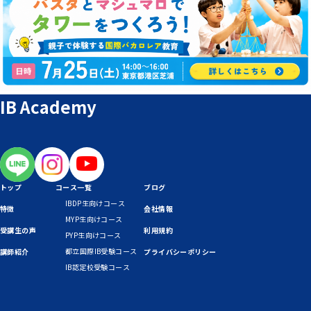
IB Academy
トップ
コース一覧
ブログ
IBDP生向けコース
特徴
会社情報
MYP生向けコース
受講生の声
利用規約
PYP生向けコース
都立国際IB受験コース
講師紹介
プライバシーポリシー
IB認定校受験コース