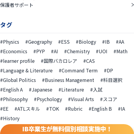
保護者サポート
タグ
#Physics
#Geography
#ESS
#Biology
#IB
#AA
#Economics
#PYP
#AI
#Chemistry
#UOI
#Math
#learner profile
#国際バカロレア
#CAS
#Language & Literature
#Command Term
#DP
#Global Politics
#Business Management
#科目選択
#English A
#Japanese
#Literature
#入試
#Philosophy
#Psychology
#Visual Arts
#スコア
#EE
#ATLスキル
#TOK
#Rubric
#English B
#IA
#History
IB卒業生が無料個別相談実施中！