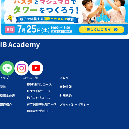
IB Academy
トップ
コース一覧
ブログ
IBDP生向けコース
特徴
会社情報
MYP生向けコース
受講生の声
利用規約
PYP生向けコース
都立国際IB受験コース
講師紹介
プライバシーポリシー
IB認定校受験コース