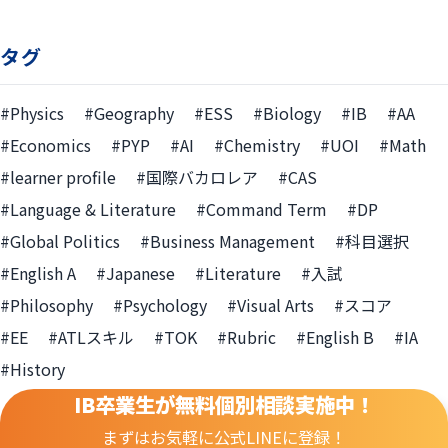
タグ
#Physics
#Geography
#ESS
#Biology
#IB
#AA
#Economics
#PYP
#AI
#Chemistry
#UOI
#Math
#learner profile
#国際バカロレア
#CAS
#Language & Literature
#Command Term
#DP
#Global Politics
#Business Management
#科目選択
#English A
#Japanese
#Literature
#入試
#Philosophy
#Psychology
#Visual Arts
#スコア
#EE
#ATLスキル
#TOK
#Rubric
#English B
#IA
#History
IB卒業生が無料個別相談実施中！
まずはお気軽に公式LINEに登録！