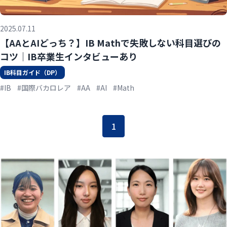
2025.07.11
【AAとAIどっち？】IB Mathで失敗しない科目選びの
コツ｜IB卒業生インタビューあり
IB科目ガイド（DP）
#IB
#国際バカロレア
#AA
#AI
#Math
1