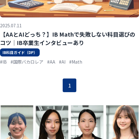
2025.07.11
【AAとAIどっち？】IB Mathで失敗しない科目選びの
コツ｜IB卒業生インタビューあり
IB科目ガイド（DP）
#IB
#国際バカロレア
#AA
#AI
#Math
1