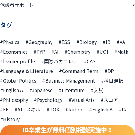
保護者サポート
タグ
#Physics
#Geography
#ESS
#Biology
#IB
#AA
#Economics
#PYP
#AI
#Chemistry
#UOI
#Math
#learner profile
#国際バカロレア
#CAS
#Language & Literature
#Command Term
#DP
#Global Politics
#Business Management
#科目選択
#English A
#Japanese
#Literature
#入試
#Philosophy
#Psychology
#Visual Arts
#スコア
#EE
#ATLスキル
#TOK
#Rubric
#English B
#IA
#History
IB卒業生が無料個別相談実施中！