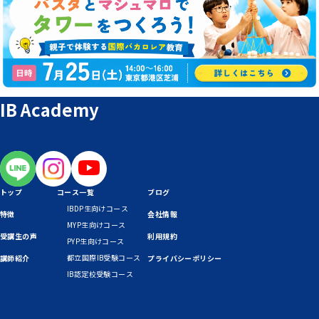
IB Academy
トップ
コース一覧
ブログ
IBDP生向けコース
特徴
会社情報
MYP生向けコース
受講生の声
利用規約
PYP生向けコース
都立国際IB受験コース
講師紹介
プライバシーポリシー
IB認定校受験コース