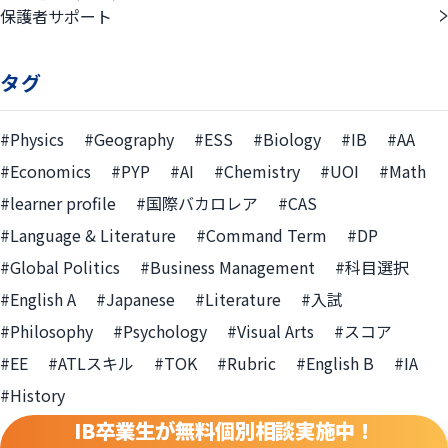
保護者サポート
タグ
#Physics
#Geography
#ESS
#Biology
#IB
#AA
#Economics
#PYP
#AI
#Chemistry
#UOI
#Math
#learner profile
#国際バカロレア
#CAS
#Language & Literature
#Command Term
#DP
#Global Politics
#Business Management
#科目選択
#English A
#Japanese
#Literature
#入試
#Philosophy
#Psychology
#Visual Arts
#スコア
#EE
#ATLスキル
#TOK
#Rubric
#English B
#IA
#History
IB卒業生が無料個別相談実施中！