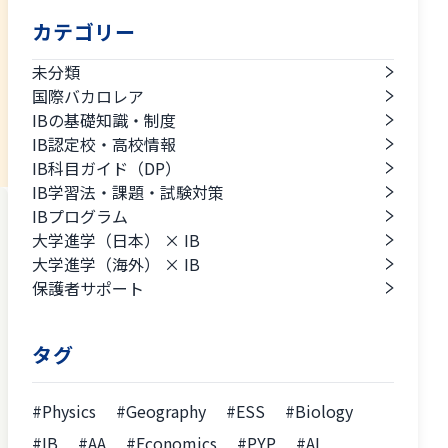
カテゴリー
未分類
国際バカロレア
IBの基礎知識・制度
IB認定校・高校情報
IB科目ガイド（DP）
IB学習法・課題・試験対策
IBプログラム
大学進学（日本） × IB
大学進学（海外） × IB
保護者サポート
タグ
#Physics
#Geography
#ESS
#Biology
#IB
#AA
#Economics
#PYP
#AI