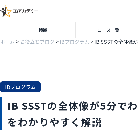
特徴
コース一覧
>
>
>
ホーム
お役立ちブログ
IBプログラム
IBプログラム
IB SSSTの全体像が5分
をわかりやすく解説