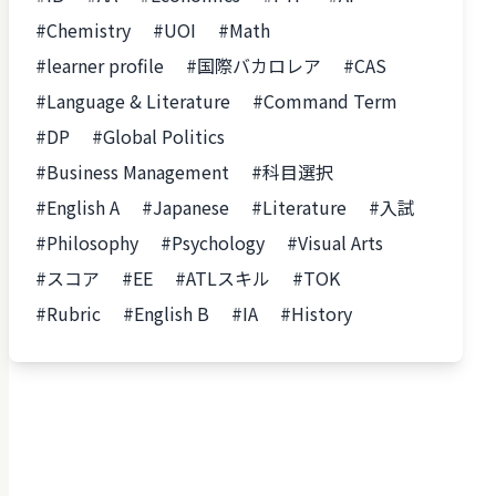
#Chemistry
#UOI
#Math
#learner profile
#国際バカロレア
#CAS
#Language & Literature
#Command Term
#DP
#Global Politics
#Business Management
#科目選択
#English A
#Japanese
#Literature
#入試
#Philosophy
#Psychology
#Visual Arts
#スコア
#EE
#ATLスキル
#TOK
#Rubric
#English B
#IA
#History