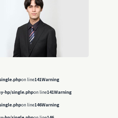
single.php
on line
141
Warning
y-hp/single.php
on line
141
Warning
single.php
on line
146
Warning
y-hp/single.php
on line
146