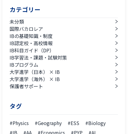
カテゴリー
未分類
国際バカロレア
IBの基礎知識・制度
IB認定校・高校情報
IB科目ガイド（DP）
IB学習法・課題・試験対策
IBプログラム
大学進学（日本） × IB
大学進学（海外） × IB
保護者サポート
タグ
#Physics
#Geography
#ESS
#Biology
#IB
#AA
#Economics
#PYP
#AI