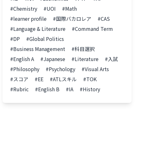
#Chemistry
#UOI
#Math
#learner profile
#国際バカロレア
#CAS
#Language & Literature
#Command Term
#DP
#Global Politics
#Business Management
#科目選択
#English A
#Japanese
#Literature
#入試
#Philosophy
#Psychology
#Visual Arts
#スコア
#EE
#ATLスキル
#TOK
#Rubric
#English B
#IA
#History