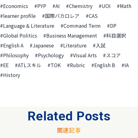
#Economics
#PYP
#AI
#Chemistry
#UOI
#Math
#learner profile
#国際バカロレア
#CAS
#Language & Literature
#Command Term
#DP
#Global Politics
#Business Management
#科目選択
#English A
#Japanese
#Literature
#入試
#Philosophy
#Psychology
#Visual Arts
#スコア
#EE
#ATLスキル
#TOK
#Rubric
#English B
#IA
#History
Related Posts
関連記事