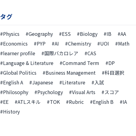
タグ
#Physics
#Geography
#ESS
#Biology
#IB
#AA
#Economics
#PYP
#AI
#Chemistry
#UOI
#Math
#learner profile
#国際バカロレア
#CAS
#Language & Literature
#Command Term
#DP
#Global Politics
#Business Management
#科目選択
#English A
#Japanese
#Literature
#入試
#Philosophy
#Psychology
#Visual Arts
#スコア
#EE
#ATLスキル
#TOK
#Rubric
#English B
#IA
#History