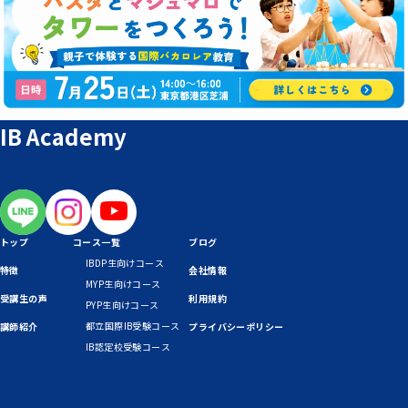
IB Academy
トップ
コース一覧
ブログ
IBDP生向けコース
特徴
会社情報
MYP生向けコース
受講生の声
利用規約
PYP生向けコース
都立国際IB受験コース
講師紹介
プライバシーポリシー
IB認定校受験コース