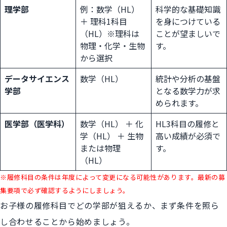
理学部
例：数学（HL）
科学的な基礎知識
＋ 理科1科目
を身につけている
（HL）※理科は
ことが望ましいで
物理・化学・生物
す。
から選択
データサイエンス
数学（HL）
統計や分析の基盤
学部
となる数学力が求
められます。
医学部（医学科）
数学（HL） ＋ 化
HL3科目の履修と
学（HL） ＋ 生物
高い成績が必須で
または物理
す。
（HL）
※履修科目の条件は年度によって変更になる可能性があります。最新の募
集要項で必ず確認するようにしましょう。
お子様の履修科目でどの学部が狙えるか、まず条件を照ら
し合わせることから始めましょう。