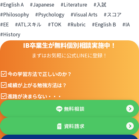
#English A
#Japanese
#Literature
#入試
#Philosophy
#Psychology
#Visual Arts
#スコア
#EE
#ATLスキル
#TOK
#Rubric
#English B
#IA
#History
IB卒業生が無料個別相談実施中！
まずはお気軽に公式LINEに登録！
今の学習方法で正しいのか？
成績が上がる勉強方法は？
進路が決まらない・・・
無料相談
資料請求