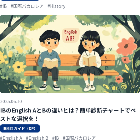
#IB
#国際バカロレア
#History
2025.06.10
IBのEnglish AとBの違いとは？簡単診断チャートでベ
ストな選択を！
IB科目ガイド（DP）
#English A
#English B
#IB
#国際バカロレア