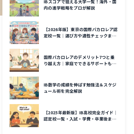
IBスコアで狙える大学一覧！海外・国
内の進学戦略をプロが解説
【2026年版】東京の国際バカロレア認
定校一覧｜選び方や適性チェックまで
完全ガイド
国際バカロレアのデメリット7つと乗
り越え方｜家庭でできるサポートも解
説
IB数学の成績を伸ばす勉強法＆スケジ
ュール術を完全解説
【2025年最新版】IB高校完全ガイド｜
認定校一覧・入試・学費・卒業後まで
解説