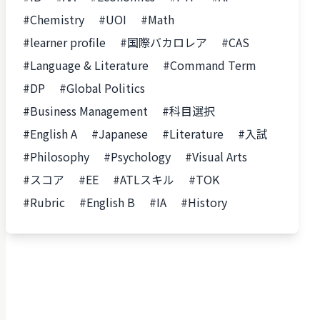
#Chemistry
#UOI
#Math
#learner profile
#国際バカロレア
#CAS
#Language & Literature
#Command Term
#DP
#Global Politics
#Business Management
#科目選択
#English A
#Japanese
#Literature
#入試
#Philosophy
#Psychology
#Visual Arts
#スコア
#EE
#ATLスキル
#TOK
#Rubric
#English B
#IA
#History