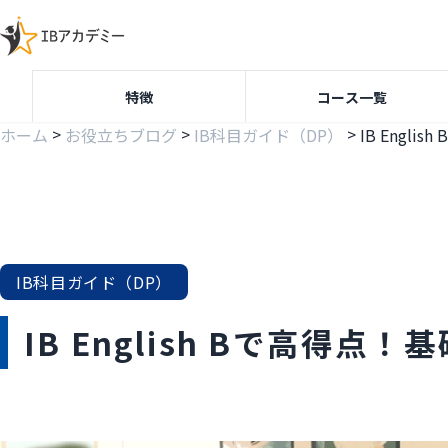
特徴
コース一覧
>
>
>
ホーム
お役立ちブログ
IB科目ガイド（DP）
IB科目ガイド（DP）
IB English Bで高得