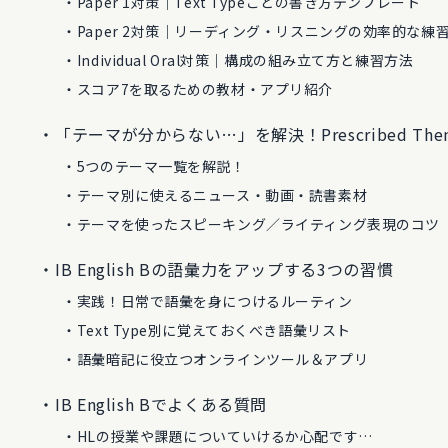
Paper 1対策｜Text Typeごとの書き方テンプレート
Paper 2対策｜リーディング・リスニングの効率的な練
Individual Oral対策｜構成の組み立て方と練習方法
スコア7を取るための教材・アプリ紹介
「テーマが分からない…」を解決！Prescribed Th
5つのテーマ一覧を解説！
テーマ別に使えるニュース・動画・読書素材
テーマを使ったスピーキング／ライティング表現のコツ
IB English Bの語彙力をアップする3つの習慣
実践！日常で語彙を身につけるルーティン
Text Type別に覚えておくべき語彙リスト
語彙暗記に役立つオンラインツール＆アプリ
IB English Bでよくある質問
HLの授業や課題についていけるか心配です…