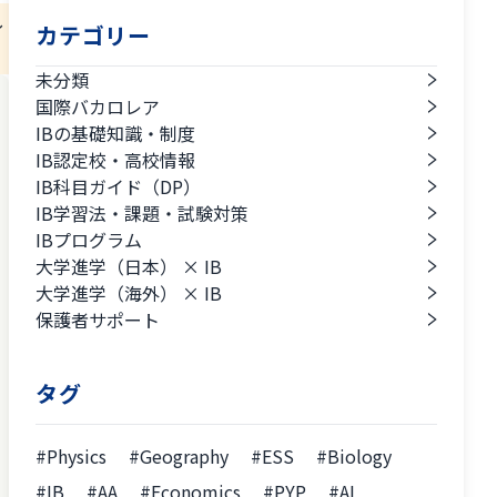
し
カテゴリー
未分類
国際バカロレア
IBの基礎知識・制度
IB認定校・高校情報
IB科目ガイド（DP）
IB学習法・課題・試験対策
IBプログラム
大学進学（日本） × IB
大学進学（海外） × IB
保護者サポート
タグ
#Physics
#Geography
#ESS
#Biology
#IB
#AA
#Economics
#PYP
#AI