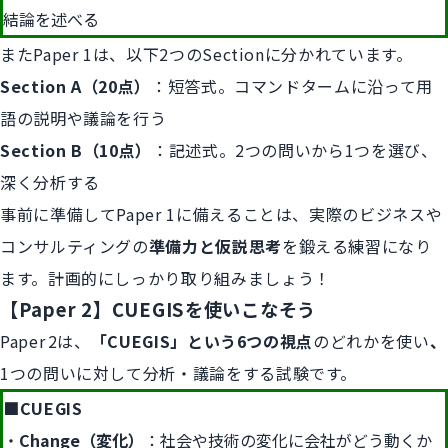
結論を述べる
またPaper 1は、以下2つのSectionに分かれています。
Section A（20点）
：短答式。コマンドタームに沿って用
語の説明や議論を行う
Section B（10点）
：記述式。2つの問いから1つを選び、
深く分析する
事前に準備してPaper 1に備えることは、実際のビジネスや
コンサルティングの
準備力と仮説思考
を鍛える練習になり
ます。計画的にしっかり取り組みましょう！
【Paper 2】CUEGISを使いこなそう
Paper 2は、
「CUEGIS」という6つの視点
のどれかを使い
、
1つの問いに対して分析・議論をする試験です。
■CUEGIS
Change（変化）
：社会や技術の変化に会社がどう動くか