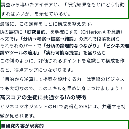
調査から導いたアイデアと、「研究結果をもとにどう行動
すればいいか」を示せているか。
最後に、この逆算をもとに構成を整えます。
IAの最初に
「研究目的」
を明確にする（Criterion A を意識）
本文では
「分析→考察→提案→結論」
の流れで段落を組む
それぞれのパートで
「分析の論理的なつながり」「ビジネス理
論やツールの適用」「実行可能な提言」
を盛り込む
この例のように、評価されるポイントを意識して構成を作
ると、得点アップにつながります。
「目的から逆算して提案を設計する力」は実際のビジネス
でも大切なので、このスキルを早めに身につけましょう！
高スコアの生徒に共通するIAの特徴
ビジネスマネジメントのHLで高得点のIAには、共通する特
徴が見られます。
■研究内容が現実的