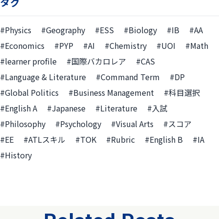
タグ
#Physics
#Geography
#ESS
#Biology
#IB
#AA
#Economics
#PYP
#AI
#Chemistry
#UOI
#Math
#learner profile
#国際バカロレア
#CAS
#Language & Literature
#Command Term
#DP
#Global Politics
#Business Management
#科目選択
#English A
#Japanese
#Literature
#入試
#Philosophy
#Psychology
#Visual Arts
#スコア
#EE
#ATLスキル
#TOK
#Rubric
#English B
#IA
#History