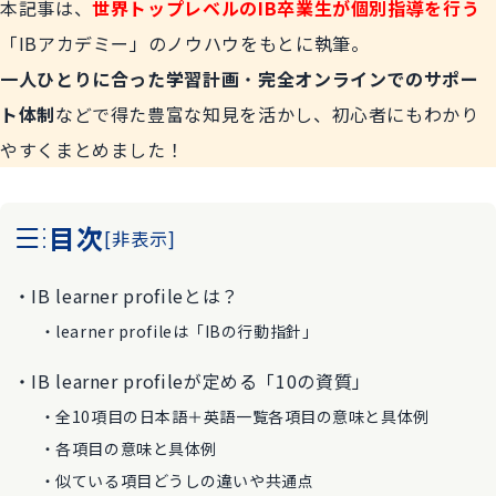
本記事は、
世界トップレベルのIB卒業生が個別指導を行う
「
IBアカデミー
」のノウハウをもとに執筆。
一人ひとりに合った学習計画
・
完全オンラインでのサポー
ト体制
などで得た豊富な知見を活かし、初心者にもわかり
やすくまとめました！
目次
[
非表示
]
IB learner profileとは？
learner profileは「IBの行動指針」
IB learner profileが定める「10の資質」
全10項目の日本語＋英語一覧各項目の意味と具体例
各項目の意味と具体例
似ている項目どうしの違いや共通点