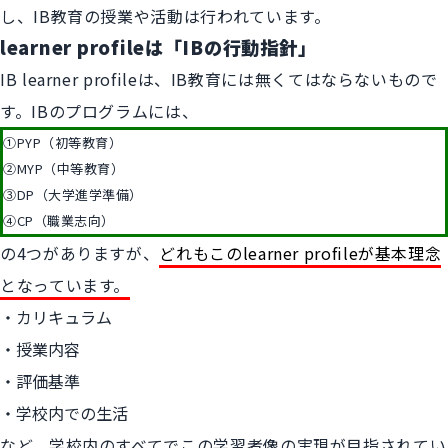
し、IB教育の授業や活動は行われています。
learner profileは「IBの行動指針」
IB learner profileは、IB教育には無くてはならないもので
す。IBのプログラムには、
①PYP（初等教育）
②MYP（中等教育）
③DP（大学進学準備）
④CP（職業志向）
の4つがありますが、
どれもこのlearner profileが基本理念
となっています。
カリキュラム
授業内容
評価基準
学校内での生活
など、学校内のすべてでこの学習者像の実現が目指されてい