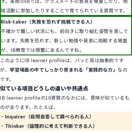
す。実際のIBでは、クラスメートの意見を尊重したり、地
域活動に参加したりすることで育てられている資質です。
Risk-taker（失敗を恐れず挑戦できる人）
不確かで難しい状況にも、前向きに取り組む姿勢を表して
います。失敗を恐れず、新しい勉強や発表に挑戦する場面
が、IB教育では頻繁にあるんですね。
このようにIB learner profileは、パッと見は抽象的です
が、
学習場面の中でしっかり育まれる「実践的な力」
なの
です。
似ている項目どうしの違いや共通点
IB learner profileの10資質のなかには、意味が似ているも
のがあります。たとえば、
・
Inquirer（自問自答して調べられる人）
・
Thinker（論理的に考えて判断できる人）