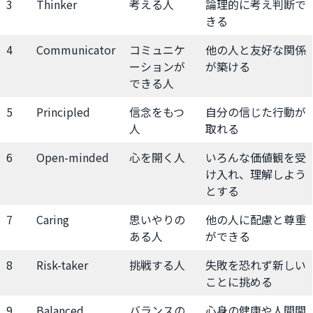
3
Thinker
考える人
論理的に考え判断で
きる
4
Communicator
コミュニケ
他の人と友好な関係
ーションが
が築ける
できる人
5
Principled
信念をもつ
自分の信じた行動が
人
取れる
6
Open-minded
心を開く人
いろんな価値観を受
け入れ、理解しよう
とする
7
Caring
思いやりの
他の人に配慮と尊重
ある人
ができる
8
Risk-taker
挑戦する人
失敗を恐れず新しい
ことに挑める
9
Balanced
バランスの
心身の健康や人間関