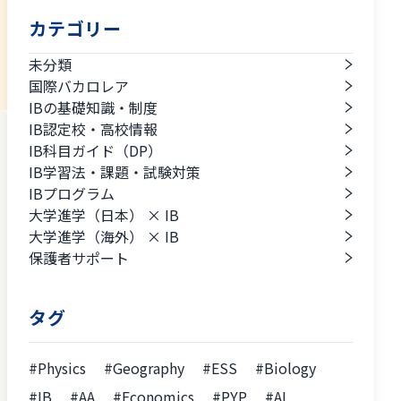
カテゴリー
未分類
国際バカロレア
IBの基礎知識・制度
IB認定校・高校情報
IB科目ガイド（DP）
IB学習法・課題・試験対策
IBプログラム
大学進学（日本） × IB
大学進学（海外） × IB
保護者サポート
タグ
#Physics
#Geography
#ESS
#Biology
#IB
#AA
#Economics
#PYP
#AI