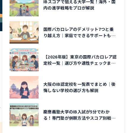
IBスコアで狙える大学一覧！海外・国
内の進学戦略をプロが解説
国際バカロレアのデメリット7つと乗
り越え方｜家庭でできるサポートも解
説
【2026年版】東京の国際バカロレア認
定校一覧｜選び方や適性チェックまで
完全ガイド
大阪のIB認定校を一覧表でまとめ｜後
悔しない学校の選び方も解説
。
き
慶應義塾大学のIB入試が5分でわか
る！専門塾が併願方法やスコア別戦略
を解説