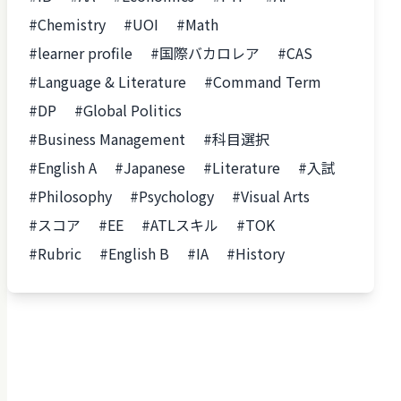
#Chemistry
#UOI
#Math
#learner profile
#国際バカロレア
#CAS
#Language & Literature
#Command Term
#DP
#Global Politics
#Business Management
#科目選択
#English A
#Japanese
#Literature
#入試
#Philosophy
#Psychology
#Visual Arts
#スコア
#EE
#ATLスキル
#TOK
#Rubric
#English B
#IA
#History