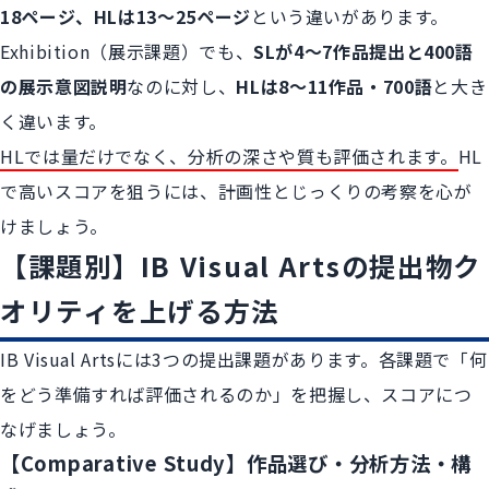
18ページ、HLは13～25ページ
という違いがあります。
Exhibition（展示課題）でも、
SLが4〜7作品提出と400語
の展示意図説明
なのに対し、
HLは8〜11作品・700語
と大き
く違います。
HLでは量だけでなく、分析の深さや質も評価されます。
HL
で高いスコアを狙うには、計画性とじっくりの考察を心が
けましょう。
【課題別】IB Visual Artsの提出物ク
オリティを上げる方法
IB Visual Artsには3つの提出課題があります。各課題で「何
をどう準備すれば評価されるのか」を把握し、スコアにつ
なげましょう。
【Comparative Study】作品選び・分析方法・構