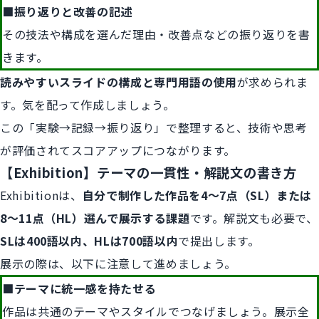
■振り返りと改善の記述
その技法や構成を選んだ理由・改善点などの振り返りを書
きます。
読みやすいスライドの構成と専門用語の使用
が求められま
す。気を配って作成しましょう。
この「実験→記録→振り返り」で整理すると、技術や思考
が評価されてスコアアップにつながります。
【Exhibition】テーマの一貫性・解説文の書き方
Exhibitionは、
自分で制作した作品を4〜7点（SL）または
8〜11点（HL）選んで展示する課題
です。解説文も必要で、
SLは400語以内、HLは700語以内
で提出します。
展示の際は、以下に注意して進めましょう。
■テーマに統一感を持たせる
作品は共通のテーマやスタイルでつなげましょう。展示全