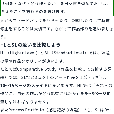
「何を・なぜ・どう作ったか」を日々書き留めておけば、
考えたことを忘れるのを防げます。
人からフィードバックをもらったり、記録したりして軌道
修正をすることは大切です。心がけて作品作りを進めましょ
う。
HLとSLの違いを比較しよう
HL（Higher Level）とSL（Standard Level）では、課題
の量や作品クオリティが違います。
たとえばComparative Study（作品を比較して分析する課
題）では、SLだと3点以上のアート作品を比較・分析し、
10〜15ページのスライド
にまとめます。HLでは「それらの
作品に、自分の作品がどう影響されたか」を
3〜5ページ加
筆
しなければなりません。
またProcess Portfolio（過程記録の課題）でも、
SLは9～