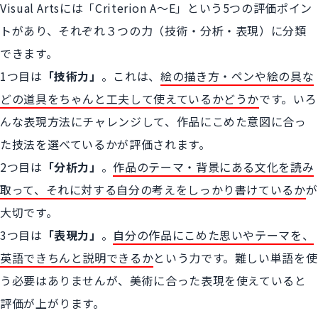
Visual Artsには「Criterion A～E」という5つの評価ポイン
トがあり、それぞれ３つの力（技術・分析・表現）に分類
できます。
1つ目は
「技術力」
。これは、
絵の描き方・ペンや絵の具な
どの道具をちゃんと工夫して使えているかどうか
です。いろ
んな表現方法にチャレンジして、作品にこめた意図に合っ
た技法を選べているかが評価されます。
2つ目は
「分析力」
。
作品のテーマ・背景にある文化を読み
取って、それに対する自分の考えをしっかり書けているか
が
大切です。
3つ目は
「表現力」
。
自分の作品にこめた思いやテーマを、
英語できちんと説明できるか
という力です。難しい単語を使
う必要はありませんが、美術に合った表現を使えていると
評価が上がります。