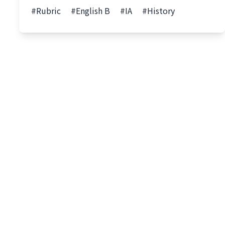
#Rubric
#English B
#IA
#History