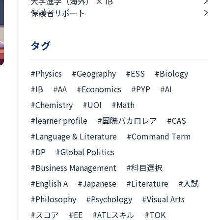
大学進学（海外） × IB
保護者サポート
タグ
#Physics
#Geography
#ESS
#Biology
#IB
#AA
#Economics
#PYP
#AI
#Chemistry
#UOI
#Math
#learner profile
#国際バカロレア
#CAS
#Language & Literature
#Command Term
#DP
#Global Politics
#Business Management
#科目選択
#English A
#Japanese
#Literature
#入試
#Philosophy
#Psychology
#Visual Arts
#スコア
#EE
#ATLスキル
#TOK